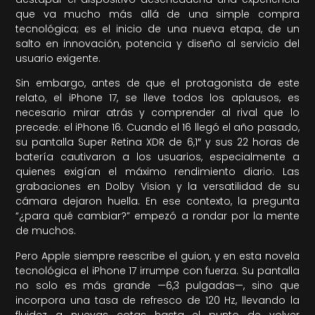
que va mucho más allá de una simple compra
tecnológica; es el inicio de una nueva etapa, de un
salto en innovación, potencia y diseño al servicio del
usuario exigente.
Sin embargo, antes de que el protagonista de este
relato, el iPhone 17, se lleve todos los aplausos, es
necesario mirar atrás y comprender al rival que lo
precede: el iPhone 16. Cuando el 16 llegó el año pasado,
su pantalla Super Retina XDR de 6,1″ y sus 22 horas de
batería cautivaron a los usuarios, especialmente a
quienes exigían el máximo rendimiento diario. Las
grabaciones en Dolby Vision y la versatilidad de su
cámara dejaron huella. En ese contexto, la pregunta
“¿para qué cambiar?” empezó a rondar por la mente
de muchos.
Pero Apple siempre reescribe el guion, y en esta novela
tecnológica el iPhone 17 irrumpe con fuerza. Su pantalla
no solo es más grande —6,3 pulgadas—, sino que
incorpora una tasa de refresco de 120 Hz, llevando la
fluidez a nuevas cotas hasta el punto de volver